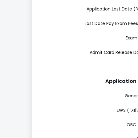
Application Last Date (आ
Last Date Pay Exam Fees
Exam D
Admit Card Release Date
Application F
Genera
EWS ( आर्थि
OBC (