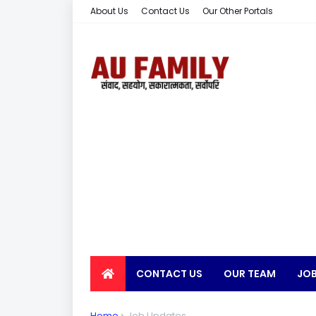
About Us
Contact Us
Our Other Portals
CONTACT US
OUR TEAM
JOB
EARN MONEY
Home
Job Updates