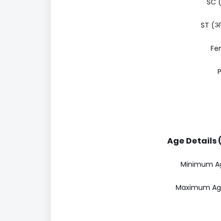
SC (
ST (अन
Fem
P
Age Details (
Minimum Age 
Maximum Age 