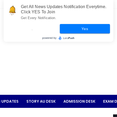
Get All News Updates Notification Everytime.
Click YES To Join
Get Every Notification.
.
Yes
 UPDATES
STORY AU DESK
ADMISSION DESK
EXAM D