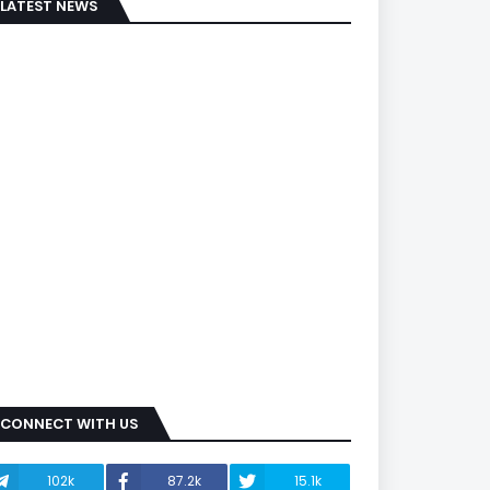
LATEST NEWS
CONNECT WITH US
102k
87.2k
15.1k