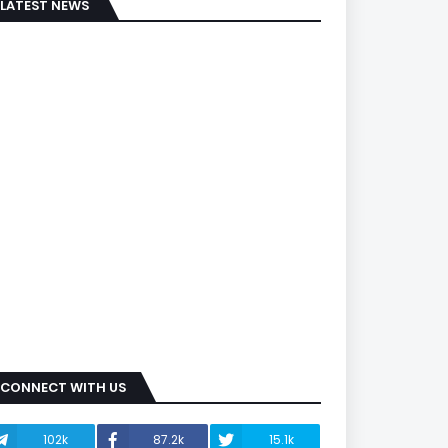
LATEST NEWS
CONNECT WITH US
102k
87.2k
15.1k