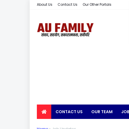
About Us
Contact Us
Our Other Portals
CONTACT US
OUR TEAM
JOB
EARN MONEY
Home
Job Updates