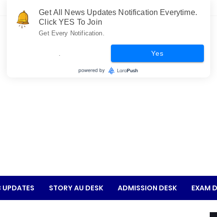
Get All News Updates Notification Everytime.
Click YES To Join
Get Every Notification.
.
Yes
 UPDATES
STORY AU DESK
ADMISSION DESK
EXAM D