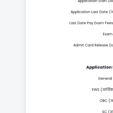
Application Start Dat
Application Last Date (आ
Last Date Pay Exam Fees
Exam D
Admit Card Release Date
Application F
General (
EWS (आर्थिक र
OBC (अन्
SC (अन