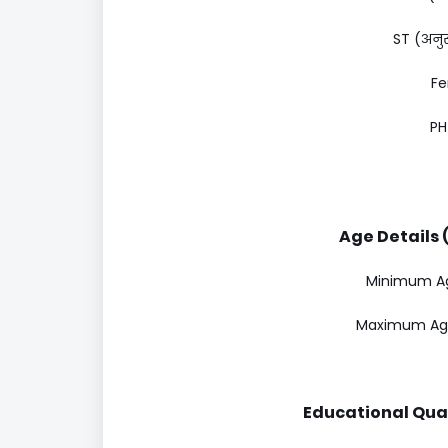
ST (अनुस
Fe
PH 
Age Details (
Minimum Age 
Maximum Age 
Educational Quali