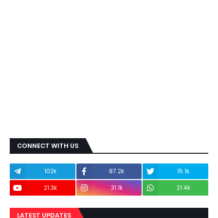
CONNECT WITH US
102k
87.2k
15.1k
21.3k
31.1k
21.4k
LATEST UPDATES