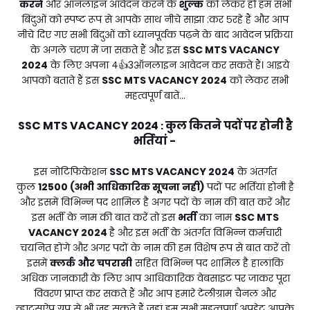
करने
और ऑनलाइन आवेदन करने के
शुल्क
को लेकर हो हम सभी
बिंदुओं को स्पष्ट रूप से आपके साथ नीचे साझा :कर ५रहे हैं और आप
नीचे दिए गए सभी बिंदुओं को ध्यानपूर्वक पढ़ने के बाद आवेदन प्रक्रिया
के अगले चरण में जा सकते हैं और इस
SSC MTS VACANCY
2024
के लिए अपना ४👍3ऑनलाइन आवेदन कर सकते हैं। आइये
आपको बताते हैं इस
SSC MTS VACANCY 2024
को लेकर सभी
महत्वपूर्ण बातें...
SSC MTS VACANCY 2024
कुल कितने पदों पर होनी है
:
भर्तियां -
इस नोटिफिकेशन
SSC MTS VACANCY 2024
के अंतर्गत
कुल
12500 (अभी आधिकारिक सूचना नही)
पदों पर भर्तियां होनी है
और इसमें विभिन्न पद शामिल है अगर पदों के नाम की बात करें और
इस भर्ती के नाम की बात करें तो इस
भर्ती
का नाम
SSC MTS
VACANCY 2024
है और इस भर्ती के अंतर्गत विभिन्न कर्मचारी
चयनित होंगे और अगर पदों के नाम की हम विशेष रूप से बात करें तो
इसमें
क्लर्क और चपरासी
सहित विभिन्न पद शामिल है हालांकि
अधिक जानकारी के लिए आप आधिकारिक वेबसाइट पर जाकर पूरा
विवरण प्राप्त कर सकते हैं और आप हमारे टेलीग्राम चैनल और
व्हाट्सऐप ग्रुप से भी जुड़ सकते हैं जहां हम सभी महत्वपूर्ण अपडेट आपके