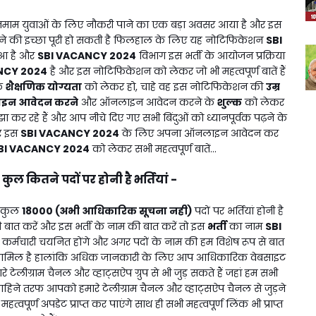
तमाम युवाओं के लिए नौकरी पाने का एक बड़ा अवसर आया है और इस
ने की इच्छा पूरी हो सकती है फिलहाल के लिए यह नोटिफिकेशन
SBI
ुआ है और
SBI VACANCY 2024
विभाग इस भर्ती के आयोजन प्रक्रिया
NCY 2024
है और इस नोटिफिकेशन को लेकर जो भी महत्वपूर्ण बातें हैं
े
शैक्षणिक योग्यता
को लेकर हो, चाहे वह इस नोटिफिकेशन की
उम्र
इन आवेदन करने
और ऑनलाइन आवेदन करने के
शुल्क
को लेकर
झा कर रहे हैं और आप नीचे दिए गए सभी बिंदुओं को ध्यानपूर्वक पढ़ने के
और इस
SBI VACANCY 2024
के लिए अपना ऑनलाइन आवेदन कर
BI VACANCY 2024
को लेकर सभी महत्वपूर्ण बातें...
कुल कितने पदों पर होनी है भर्तियां -
:
त कुल
18000 (अभी आधिकारिक सूचना नही)
पदों पर भर्तियां होनी है
 बात करें और इस भर्ती के नाम की बात करें तो इस
भर्ती
का नाम
SBI
्न कर्मचारी चयनित होंगे और अगर पदों के नाम की हम विशेष रूप से बात
शामिल है हालांकि अधिक जानकारी के लिए आप आधिकारिक वेबसाइट
 टेलीग्राम चैनल और व्हाट्सऐप ग्रुप से भी जुड़ सकते हैं जहां हम सभी
 दाहिने तरफ आपको हमारे टेलीग्राम चैनल और व्हाट्सऐप चैनल से जुड़ने
्ण अपडेट प्राप्त कर पाएंगे साथ ही सभी महत्वपूर्ण लिंक भी प्राप्त