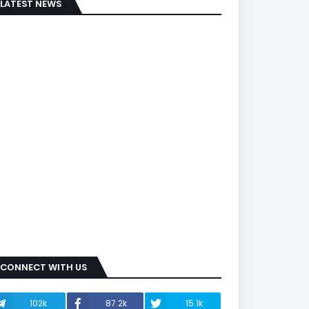
LATEST NEWS
CONNECT WITH US
102k
87.2k
15.1k