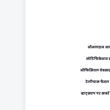
ऑनलाइन आव
नोटिफिकेशन स
ऑफिसियल वेबसाइ
टेलीग्राम चैनल से
व्हाट्सएप पर खबरें प्