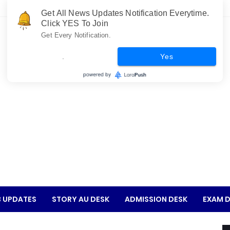
Get All News Updates Notification Everytime.
Click YES To Join
Get Every Notification.
.
Yes
 UPDATES
STORY AU DESK
ADMISSION DESK
EXAM D