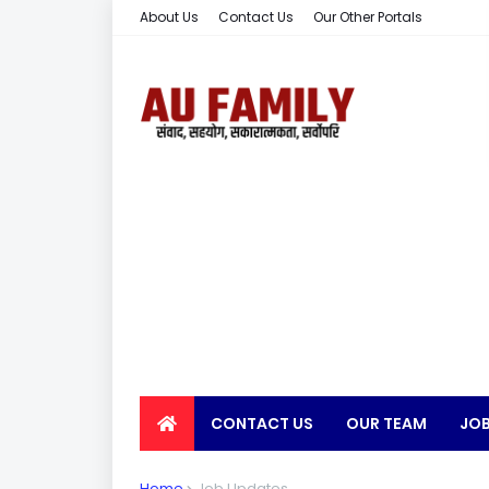
About Us
Contact Us
Our Other Portals
CONTACT US
OUR TEAM
JOB
EARN MONEY
Home
Job Updates