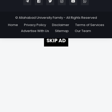
© Allahabad University Family - All Rights Reserved
Home
Privacy Policy
Disclaimer
Terms of Services
Advertise With Us
Sitemap
Our Team
SKIP AD