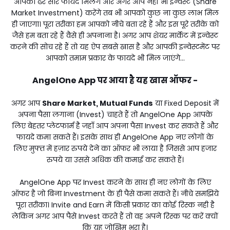
आपको ढेर सारे फायदे मिलेंगे और अगर आप नहीं भी इन्वेस्ट (Share
Market Investment) करेंगे तब भी आपको कुछ ना कुछ लाभ मिल
ही जाएगा। पूरा तरीका हम आपको नीचे बता रहे हैं और इस पूरे तरीके को
जैसे हम बता रहे हैं वैसे ही अपनाना है। अगर आप शेयर मार्केट में इन्वेस्ट
करने की सोच रहे हैं तो यह ऐप सबसे खास है और आपकी इन्वेस्टमेंट पर
आपको तमाम प्रकार के फायदे भी मिल जाएंगे...
AngelOne App पर आया है यह खास ऑफर -
अगर आप
Share Market, Mutual Funds
या Fixed Deposit में
अपना पैसा लगाना (Invest) चाहते हैं तो AngelOne App आपके
लिए बेहतर प्लेटफार्म है जहाँ आप अपना पैसा Invest कर सकते हैं और
फायदे कमा सकते हैं। इसके साथ ही AngelOne App नए लोगों के
लिए मुफ्त में हज़ार रुपये देने का ऑफर भी लाया है जिससे आप हजार
रुपये या उससे अधिक की कमाई कर सकते हैं।
AngelOne App पर Invest करने के साथ ही नए लोगों के लिए
ऑफर है जो बिना Investment के ही पैसे कमा सकते हैं। नीचे समझिये
पूरा तरीका। Invite and Earn में किसी प्रकार का कोई रिस्क नही है
लेकिन अगर आप पैसे Invest करते हैं तो वह अपने रिस्क पर करें क्यों
कि यह जोखिम भरा है।