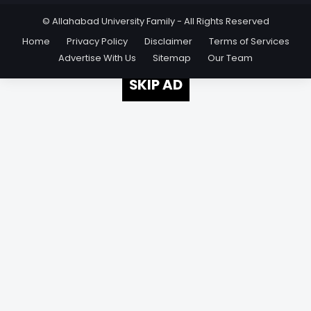
© Allahabad University Family - All Rights Reserved
Home
Privacy Policy
Disclaimer
Terms of Services
Advertise With Us
Sitemap
Our Team
SKIP AD