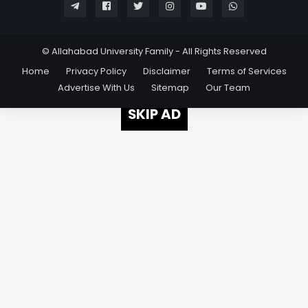
© Allahabad University Family - All Rights Reserved
Home
Privacy Policy
Disclaimer
Terms of Services
Advertise With Us
Sitemap
Our Team
SKIP AD