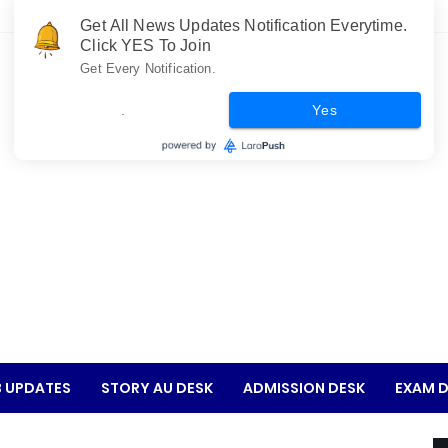
Get All News Updates Notification Everytime.
Click YES To Join
Get Every Notification.
.
Yes
 UPDATES
STORY AU DESK
ADMISSION DESK
EXAM D