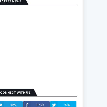
LATEST NEWS
CONNECT WITH US
102k
87.2k
15.1k