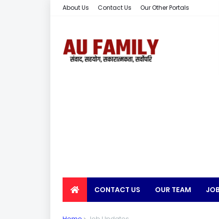
About Us
Contact Us
Our Other Portals
CONTACT US
OUR TEAM
JOB
EARN MONEY
Home
Job Updates