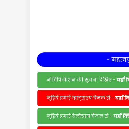
- महत्वपू
नोटिफिकेशन की सूचना देखिए -
यहाँ 
जुड़िये हमारे व्हाट्सएप चैनल से -
यहाँ क
जुड़िये हमारे टेलीग्राम चैनल से -
यहाँ क