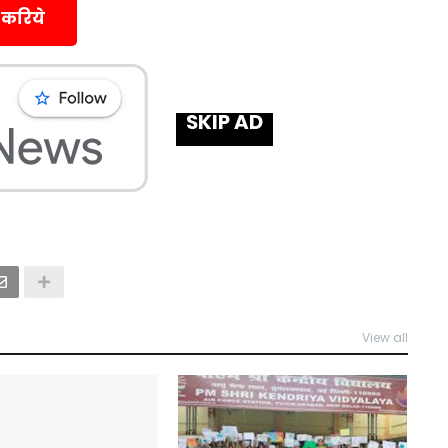
 करिये
SKIP AD
View all