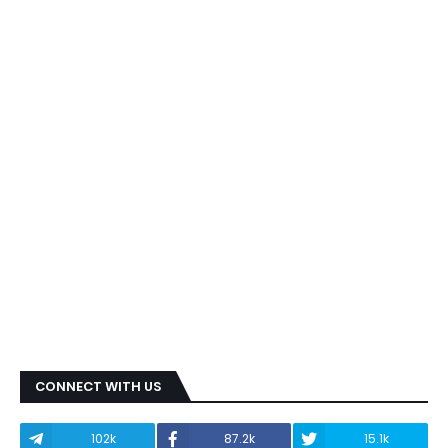
CONNECT WITH US
102k
87.2k
15.1k