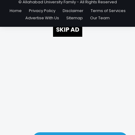
© Allahabad University Family - All Rights Reserved
Home
Privacy Policy
Disclaimer
Terms of Services
Advertise With Us
Sitemap
Our Team
SKIP AD