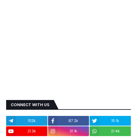
CONNECT WITH US
102k
87.2k
15.1k
21.3k
31.1k
21.4k