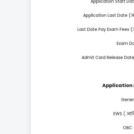
Application Start Dat
Application Last Date (आ
Last Date Pay Exam Fees (आ
Exam Dat
Admit Card Release Date (
Application F
Genera
EWS ( आर्थि
OBC (