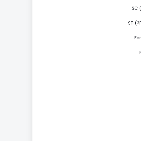
SC (
ST (अन
Fem