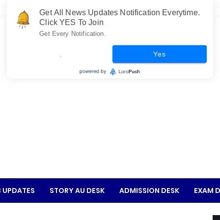
Get All News Updates Notification Everytime.
Click YES To Join
Get Every Notification.
.
Yes
 UPDATES
STORY AU DESK
ADMISSION DESK
EXAM D