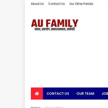
About Us
Contact Us
Our Other Portals
CONTACT US
OUR TEAM
JOB
EARN MONEY
Home
Job Updates