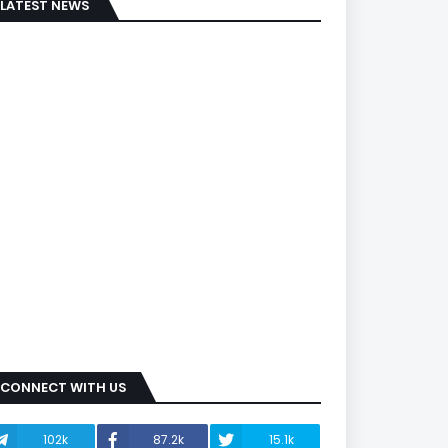
LATEST NEWS
CONNECT WITH US
102k
87.2k
15.1k