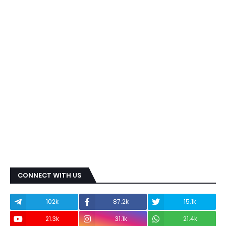
CONNECT WITH US
102k
87.2k
15.1k
21.3k
31.1k
21.4k