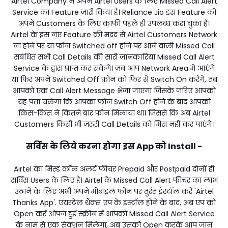
Airtel Company ने अपने Airtel Users के लिए Missed Call Alert
Service का Feature जारी किया है। Reliance Jio इस Feature को
अपने Customers के लिए काफी पहले ही उपलब्ध करा चुका है।
Airtel के इस नए Feature की मदद से Airtel Customers Network
ना होने पर या फोन Switched off होने पर आने वाली Missed Call
संबंधित सभी Call Details की सारी जानकारियां Missed Call Alert
Service के द्वारा प्राप्त कर सकेगे। जब आप Network Area में आएंगे
या फिर अपने Switched Off फ़ोन को फिर से Switch On करेंगे, तब
आपको एक Call Alert Message भेजा जाएगा जिसके जरिए आपको
यह पता चलेगा कि आपका फोन Switch Off होने के बाद आपको
किस-किस ने कितने बार फोन मिलाया था। जिससे कि अब Airtel
Customers किसी भी जरूरी Call Details को मिस नहीं कर पाएंगे।
सर्विस के लिये करना होगा इस App को Install -
Airtel का मिस्ड कॉल अलर्ट फीचर Prepaid और Postpaid दोनों ही
सर्विस Users के लिए है। Airtel के Missed Call Alert फीचर का लाभ
उठाने के लिए अभी अपने मोबाइल फोन पर तुरंत इंस्टॉल करें 'Airtel
Thanks App'. एयरटेल थैंक्स एप के इंस्टॉल होने के बाद, अब एप को
Open करें ओपन हुई स्क्रीन में आपको Missed Call Alert Service
के नाम से एक सेक्शन मिलेगा, अब उसको Open करके आप जान