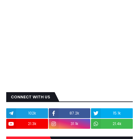
CONNECT WITH US
102k
87.2k
15.1k
21.3k
31.1k
21.4k