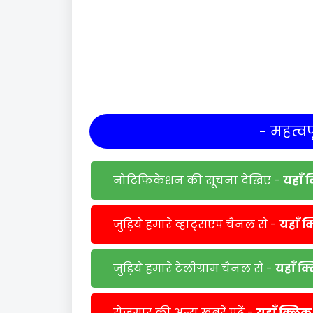
- महत्वपू
नोटिफिकेशन की सूचना देखिए -
यहाँ 
जुड़िये हमारे व्हाट्सएप चैनल से -
यहाँ क
जुड़िये हमारे टेलीग्राम चैनल से -
यहाँ क
रोजगार की अन्य खबरें पढें -
यहाँ क्लिक