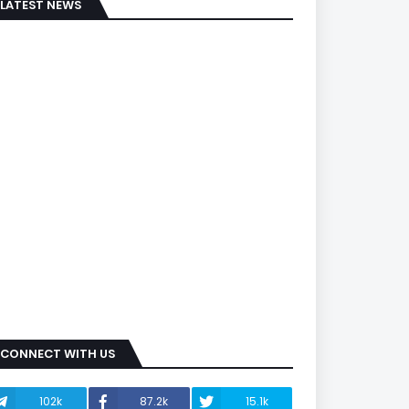
LATEST NEWS
CONNECT WITH US
102k
87.2k
15.1k