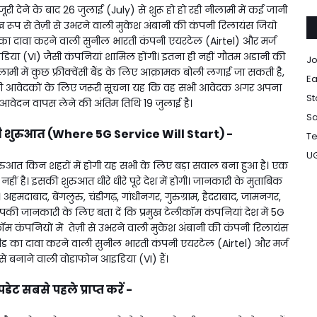
ंजूरी देने के बाद 26 जुलाई (July) से शुरू हो हो रही नीलामी में कई जानी
ुख रूप से तेज़ी से उभरने वाली मुकेश अंबानी की कंपनी रिलायंस जियो
ड का दावा करने वाली सुनील भारती कंपनी एयरटेल (Airtel) और मर्ज
ा (VI) जैसी कंपनियां शामिल होंगी। इतना ही नहीं गौतम अडानी की
Jo
लामी में कुछ फ्रीक्वेंसी बैंड के लिए आक्रामक बोली लगाई जा सकती है,
Ea
भी आवेदकों के लिए जरूरी सूचना यह कि वह सभी आवेदक अगर अपना
St
 आवेदन वापस लेने की अंतिम तिथि 19 जुलाई है।
Sa
की शुरुआत (Where 5G Service Will Start) -
Te
U
शुरुआत किन शहरों में होगी यह सभी के लिए बड़ा सवाल बना हुआ है। एक
ीं है। इसकी शुरुआत धीरे धीरे पूरे देश में होगी। जानकारी के मुताबिक
 अहमदाबाद, बेंगलुरु, चंडीगढ़, गांधीनगर, गुरुग्राम, हैदराबाद, जामनगर,
की जानकारी के लिए बता दें कि प्रमुख टेलीकॉम कंपनियां देश में 5G
लीकॉम कंपनियों में तेज़ी से उभरने वाली मुकेश अंबानी की कंपनी रिलायंस
्पीड का दावा करने वाली सुनील भारती कंपनी एयरटेल (Airtel) और मर्ज
 बनाने वाली वोडाफोन आइडिया (VI) हैं।
ट सबसे पहले प्राप्त करें -