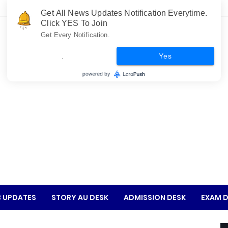
Get All News Updates Notification Everytime.
Click YES To Join
Get Every Notification.
.
Yes
 UPDATES
STORY AU DESK
ADMISSION DESK
EXAM D