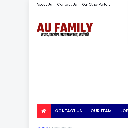
About Us
Contact Us
Our Other Portals
CONTACT US
OUR TEAM
JOB
EARN MONEY
Home
Technology