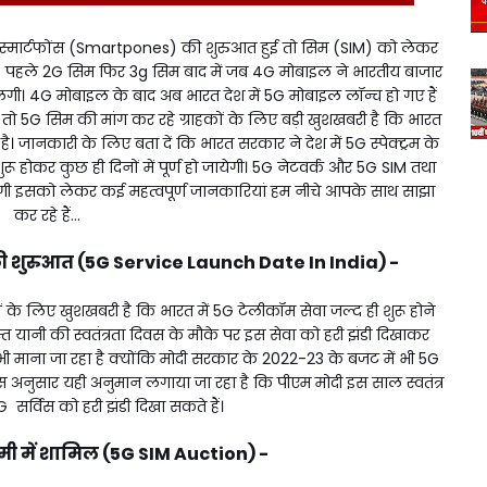
ं स्मार्टफोंस (Smartpones) की शुरुआत हुई तो सिम (SIM) को लेकर
 पहले 2G सिम फिर 3g सिम बाद में जब 4G मोबाइल ने भारतीय बाजार
े लगी। 4G मोबाइल के बाद अब भारत देश में 5G मोबाइल लॉन्च हो गए हैं
ै। तो 5G सिम की मांग कर रहे ग्राहकों के लिए बड़ी खुशखबरी है कि भारत
है। जानकारी के लिए बता दें कि भारत सरकार ने देश में 5G स्पेक्ट्रम के
ुरू होकर कुछ ही दिनों में पूर्ण हो जायेगी। 5G नेटवर्क और 5G SIM तथा
गी इसको लेकर कई महत्वपूर्ण जानकारियां हम नीचे आपके साथ साझा
कर रहे हैं...
 की शुरुआत (5G Service Launch Date In India) -
 के लिए खुशखबरी है कि भारत में 5G टेलीकॉम सेवा जल्द ही शुरू होने
 15 अगस्त यानी की स्वतंत्रता दिवस के मौके पर इस सेवा को हरी झंडी दिखाकर
माना जा रहा है क्योंकि मोदी सरकार के 2022-23 के बजट में भी 5G
 अनुसार यही अनुमान लगाया जा रहा है कि पीएम मोदी इस साल स्वतंत्र
सर्विस को हरी झंडी दिखा सकते हैं।
ी में शामिल (5G SIM Auction) -