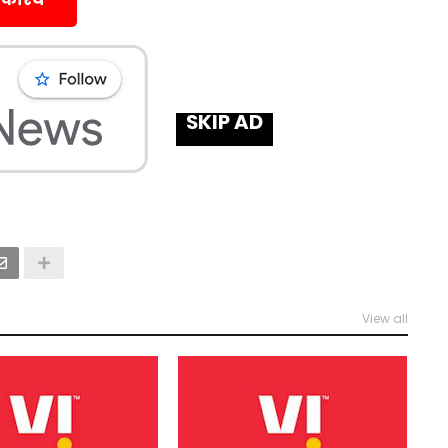
SKIP AD
View all