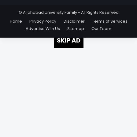
© Allahabad University Family - All Rights Reserved
Home
Privacy Policy
Disclaimer
Terms of Services
Advertise With Us
Sitemap
Our Team
SKIP AD