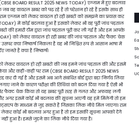
ै। राम (CBSE BOARD RESULT 2025 NEWS TODAY) एग्जाम में हुए बदलाव
ंकि जब वह वायरल खबर को पढ़ रहे हैं तो परेशान हो रहे हैं इसके साथ ही
रके राम एग्जाम को लेकर वायरल हो रही खबरों को समझने का प्रयास कर
ODAY) में कोई बदलाव हुआ है इसको लेकर भी वह पूरी जांच पड़ताल
रों की हमारी टीम द्वारा जांच पड़ताल पूरी कर ली गई है और हम आपके
Jo
DAY) को लेकर वायरल हो रही खबर की जांच पड़ताल और फैक्ट चेक
Ea
 और उसपर क्या निष्कर्ष निकला है यह भी निश्चित रूप से आसान भाषा में
St
 जानते हैं क्या है निष्कर्ष।
Sa
ेकर वायरल हो रही खबरों की जब हमने जांच पड़ताल की और इसमें
Te
 किया और कहीं-कहीं पर राम (CBSE BOARD RESULT 2025 NEWS
U
द कर दी गई है और इसमें अब आगे संबंधित बोर्ड द्वारा बड़ा निर्णय लिया
 लगाए जाने के कारण परीक्षा की तिथियां को बदल दिया गया है ऐसी भी
ताल और फैक्ट चेक किया तो यह खबर पूरी तरह से गलत और अफवाह लगी
र अगर इसमें कोई भी बदलाव की सूचना आएगी यह हमें मिलेगी तो हम
ट्सएप के माध्यम से जुड़ सकते हैं जिसका लिंक नीचे मिल जाएगा। राम
कर कोई भी बदलाव अगर हुआ है तो हम इसकी सूचना आपको देंगे
 हुआ है। हमसे जुड़ने का लिंक नीचे दिया गया है।