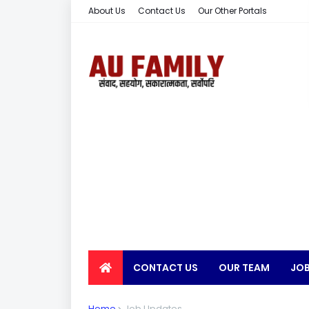
About Us
Contact Us
Our Other Portals
CONTACT US
OUR TEAM
JOB
EARN MONEY
Home
Job Updates