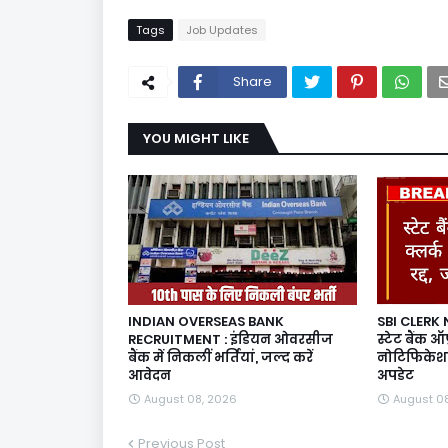
Tags
Job Updates
Share
YOU MIGHT LIKE
INDIAN OVERSEAS BANK
SBI CLERK
RECRUITMENT : इंडियन ओवरसीज
स्टेट बैंक ऑफ
बैंक में निकलीं भर्तियां, जल्द करें
नोटिफिकेशन 
आवेदन
अपडेट
August 08, 2026
August 0
Previous Post