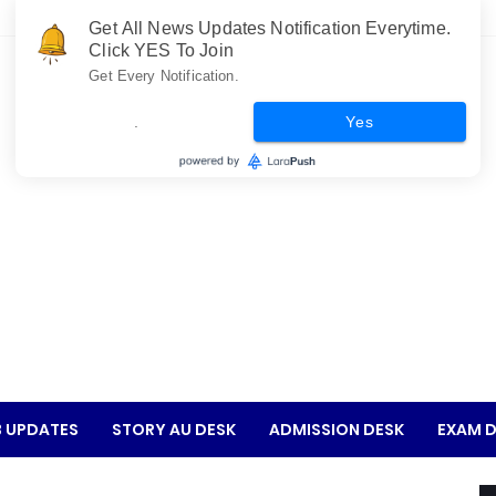
Get All News Updates Notification Everytime.
Click YES To Join
Get Every Notification.
.
Yes
 UPDATES
STORY AU DESK
ADMISSION DESK
EXAM D