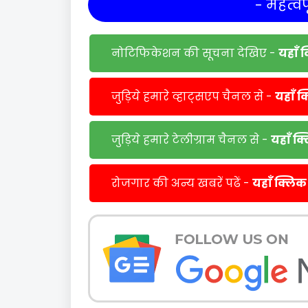
- महत्वपू
नोटिफिकेशन की सूचना देखिए -
यहाँ 
जुड़िये हमारे व्हाट्सएप चैनल से -
यहाँ क
जुड़िये हमारे टेलीग्राम चैनल से -
यहाँ क
रोजगार की अन्य खबरें पढें -
यहाँ क्लिक