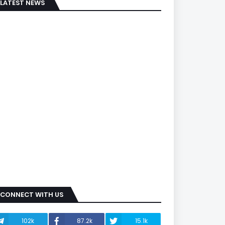
LATEST NEWS
CONNECT WITH US
102k
87.2k
15.1k